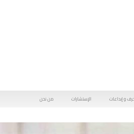
رف و إبداعات
الإستشارات
من نحن