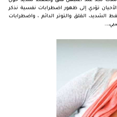
لعاملات نجد عند اغلبهن قلق وضغط شديد حول
لأحيان تؤدي إلى ظهور اضطرابات نفسية نذكر
ط الشديد، القلق والتوتر الدائم ، واضطرابات
بي….