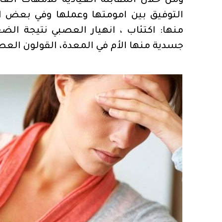
ومن خلال المقابلة العيادية للامهات ا
التوفيق بين امومتها وعملها وفي بعض ا
منها: اكتئاب ، انهيار العصبي نتيجة الضغ
جسدية منها الأم في المعدة، القولون العص